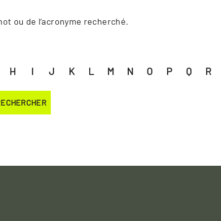
mot ou de l’acronyme recherché.
H
I
J
K
L
M
N
O
P
Q
R
RECHERCHER