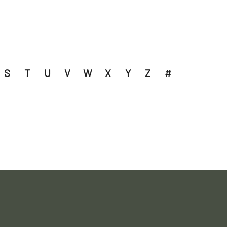
S
T
U
V
W
X
Y
Z
#