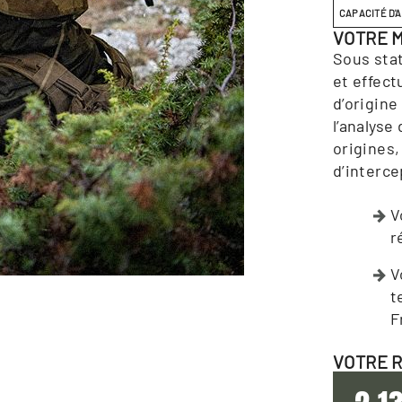
CAPACITÉ D'
VOTRE M
Sous stat
et effect
d’origine
l’analyse
origines,
d’interc
V
r
V
t
F
VOTRE 