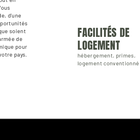
Vous 
e, d'une 
portunités 
FACILITÉS DE 
que soient 
armée de 
LOGEMENT
mique pour 
votre pays.
hébergement, primes,
logement conventionné