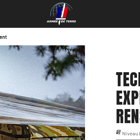
ent
TEC
EXP
REN
Niveau