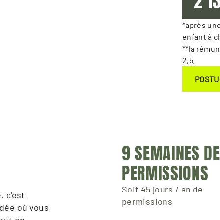
2 1
*après une
enfant à c
**la rémun
2,5.
POSTU
9 SEMAINES DE 
PERMISSIONS
Soit 45 jours / an de
 c'est 
permissions
dée où vous 
ut en 