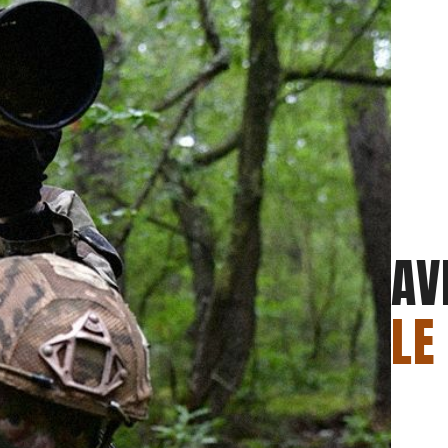
AV
LE