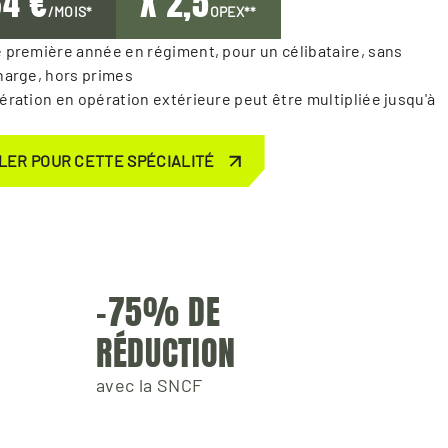
34 €
X 2,5
/MOIS*
OPEX**
 première année en régiment, pour un célibataire, sans 
harge, hors primes 

ération en opération extérieure peut être multipliée jusqu'à 
LER POUR CETTE SPÉCIALITÉ
-75% DE 
RÉDUCTION
avec la SNCF