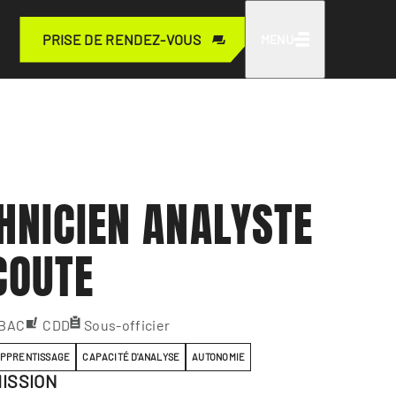
PRISE DE RENDEZ-VOUS
MENU
HNICIEN ANALYSTE
COUTE
 BAC
CDD
Sous-officier
APPRENTISSAGE
CAPACITÉ D'ANALYSE
AUTONOMIE
ISSION