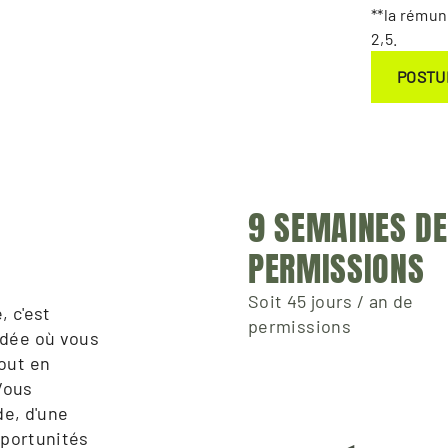
**la rémun
2,5.
POSTU
9 SEMAINES DE 
PERMISSIONS
Soit 45 jours / an de
 c'est 
permissions
dée où vous 
ut en 
Vous 
e, d'une 
portunités 