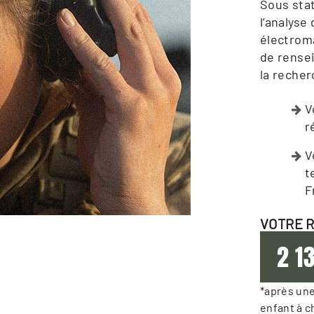
Sous stat
l’analyse
électroma
de rensei
la reche
V
r
V
t
F
VOTRE 
2 1
*après une
enfant à c