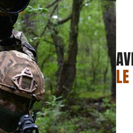
AV
LE