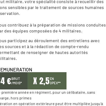
ut militaire, votre spécialité consiste à recueillir des
ions sensibles par le traitement de sources humaines
bservation.
ous contribuez à la préparation de missions conduites
ar des équipes composées de 4 militaires.
ous participez au déroulement des entretiens avec
es sources et à la rédaction de compte-rendu
ermettant de renseigner de hautes autorités
ilitaires.
REMUNERATION
34 €
X 2,5
BRUT
EN
/MOIS*
OPEX**
 première année en régiment, pour un célibataire, sans 
harge, hors primes 

ération en opération extérieure peut être multipliée jusqu'à 