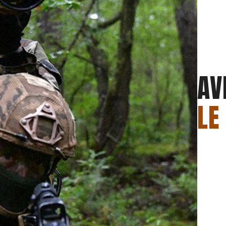
AV
LE