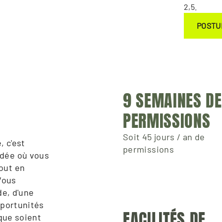
2,5.
POSTU
9 SEMAINES DE 
PERMISSIONS
Soit 45 jours / an de
 c'est 
permissions
dée où vous 
ut en 
Vous 
e, d'une 
portunités 
FACILITÉS DE 
que soient 