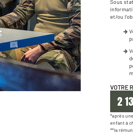
Sous stat
informat
et/ou l’o
V
p
V
d
p
m
VOTRE 
2 1
*après une
enfant à c
**la rémun