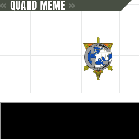
«
QUAND MÊME
»