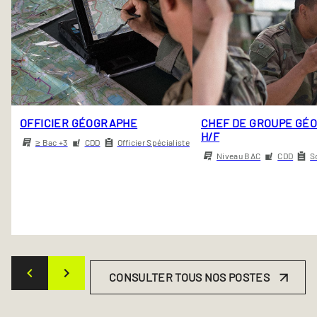
OFFICIER GÉOGRAPHE
CHEF DE GROUPE GÉ
H/F
≥ Bac +3
CDD
Officier Spécialiste
Niveau BAC
CDD
S
CONSULTER TOUS NOS POSTES