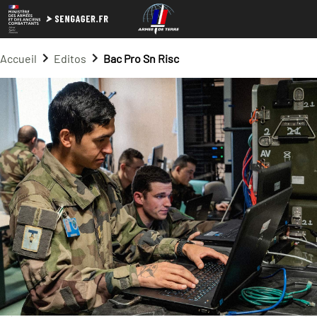
Accueil
Editos
Bac Pro Sn Risc