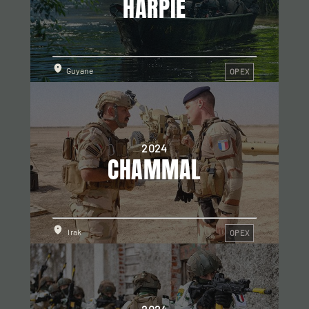
HARPIE
Guyane
OPEX
2024
CHAMMAL
Irak
OPEX