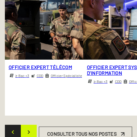
OFFICIER EXPERT TÉLÉCOM
OFFICIER EXPERT SY
D’INFORMATION
≥ Bac +3
CDD
Officier Spécialiste
≥ Bac +3
CDD
Offic
CONSULTER TOUS NOS POSTES