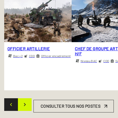
OFFICIER ARTILLERIE
CHEF DE GROUPE ART
H/F
Bac +2
CDD
Officier encadrement
Niveau BAC
CDD
S
CONSULTER TOUS NOS POSTES