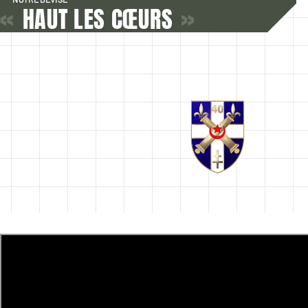
«
HAUT LES CŒURS
»