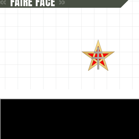
«
FAIRE FACE
»