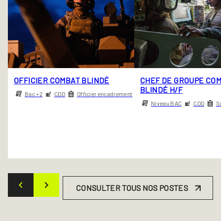
OFFICIER COMBAT BLINDÉ
CHEF DE GROUPE CO
BLINDÉ H/F
Bac +2
CDD
Officier encadrement
Niveau BAC
CDD
S
CONSULTER TOUS NOS POSTES