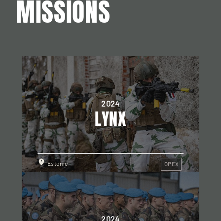
MISSIONS
2024
LYNX
Estonie
OPEX
2024