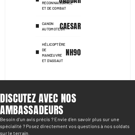
RECONNAISSANCE
ET DE COMBAT
CAESAR
CANON
AUTOMOTEUR
HÉLICOPTÈRE
NH90
DE
MANŒUVRE
ET D'ASSAUT
DISCUTEZ AVEC NOS
AMBASSADEURS
Besoin d’un avis précis ? Envie d’en savoir plus sur une
spécialité ? Posez directement vos questions à nos soldats
sur le terrain.