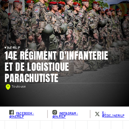
14E RILP
14E RÉGIMENT D'INFANTERIE
ET DE LOGISTIQUE
PARACHUTISTE
Toulouse
X :
FACEBOOK :
INSTAGRAM :
@CDC_14ERILP
@14ERILP
@14.RILP