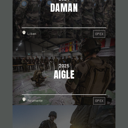
DAMAN
Liban
OPEX
2025
AIGLE
Roumanie
OPEX