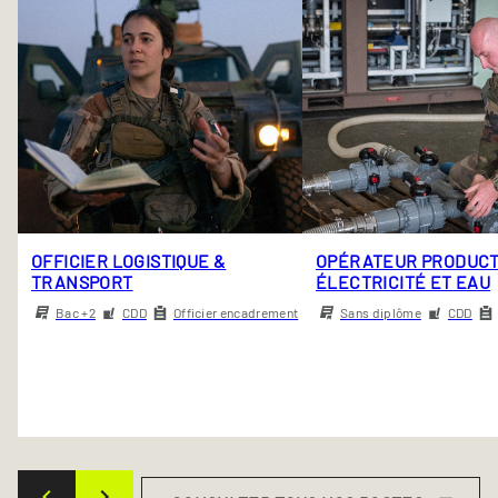
OFFICIER LOGISTIQUE &
OPÉRATEUR PRODUCT
TRANSPORT
ÉLECTRICITÉ ET EAU
Bac +2
CDD
Officier encadrement
Sans diplôme
CDD