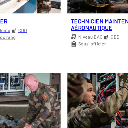
IER
TECHNICIEN MAINTE
AÉRONAUTIQUE
plôme
CDD
Niveau BAC
CDD
e du rang
Sous-officier