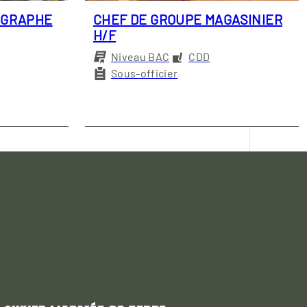
OGRAPHE
CHEF DE GROUPE MAGASINIER
H/F
Niveau BAC
CDD
Sous-officier