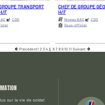
 GROUPE TRANSPORT
CHEF DE GROUPE GÉ
H/F
H/F
BAC
CDD
Niveau BAC
CDD
icier
Sous-officier
Précédent
1
2
3
4
5
6
7
8
9
10
11
Suivant
RMATION
us sur la vie de soldat